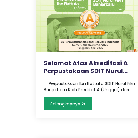
k
a
r
u
r
i
B
Selamat Atas Akreditasi A
Perpustakaan SDIT Nurul
a
Fikri..
Perpustakaan Ibn Battuta SDIT Nurul Fikri
Banjarbaru Raih Predikat A (Unggul) dari..
n
Selengkapnya
j
a