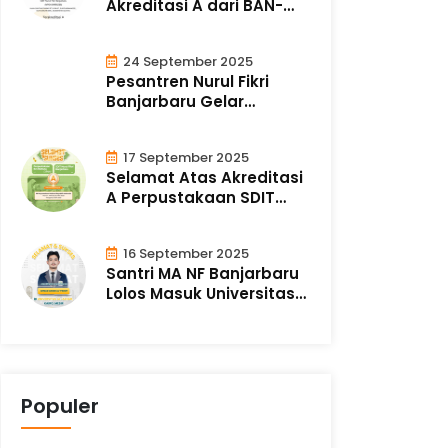
Akreditasi A dari BAN-
PDM SDIT N..
24 September 2025
Pesantren Nurul Fikri
Banjarbaru Gelar
Qur’anic Leade..
17 September 2025
Selamat Atas Akreditasi
A Perpustakaan SDIT
Nurul Fikri..
16 September 2025
Santri MA NF Banjarbaru
Lolos Masuk Universitas
Al-Azha..
Populer