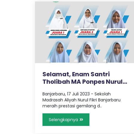
r
b
a
r
Selamat, Enam Santri
u
Tholibah MA Ponpes Nurul
Fikri Ban..
Banjarbaru, 17 Juli 2023 - Sekolah
Madrasah Aliyah Nurul Fikri Banjarbaru
meraih prestasi gemilang d..
Selengkapnya