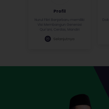
r
Profil
b
Nurul Fikri Banjarbaru memiliki
Dok
Visi Membangun Generasi
Qur'ani, Cerdas, Mandiri
a
Selanjutnya
r
u