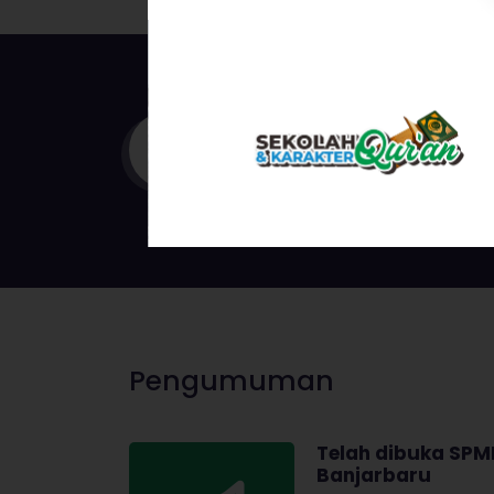
0
Pengajar/Guru
Pengumuman
Telah dibuka SPMB
Banjarbaru