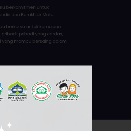
baru berkomitmen untuk
diri dan Berakhlak Mulia.
u berkarya untuk kemajuan
ribadi-pribadi yang cerdas,
si yang mampu bersaing dalam