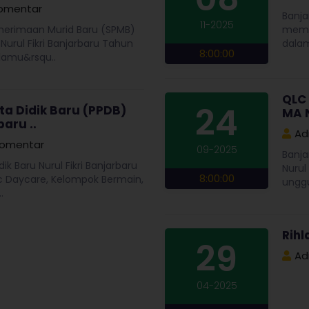
omentar
Banja
11-2025
erimaan Murid Baru (SPMB)
mempe
Nurul Fikri Banjarbaru Tahun
dalam
8:00:00
lamu&rsqu..
QLC
24
ta Didik Baru (PPDB)
MA N
baru ..
Ad
Komentar
09-2025
Banja
k Baru Nurul Fikri Banjarbaru
Nurul
8:00:00
mic Daycare, Kelompok Bermain,
unggu
.
Rih
29
Ad
04-2025