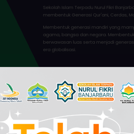
Sekolah Islam Terpadu Nurul Fikri Banjar
membentuk Generasi Qur'ani, Cerdas, Man
Membentuk generasi mandiri yang mamp
agama, bangsa dan negara. Membentuk p
berwawasan luas serta menjadi genera
era globalisasi.
Video Profile