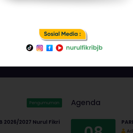
0
598
Pegawai
Siswa
Agenda
Pengumuman
 2026/2027 Nurul Fikri
PAR
08
Ad