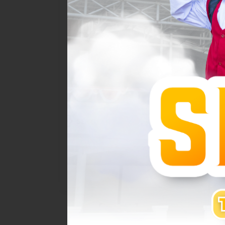
arbaru
Selamat atas Diraihnya
Akreditasi A dari BAN-PDM
SDIT N..
njarbaru
Banjarbaru — 31 Oktober 2023.Sekolah Dasar
rkan hasil
Islam Terpadu (SDIT) Nurul Fikri Banjarbaru
kembali..
Selengkapnya