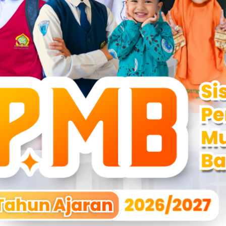
Pesantren Nurul Fikri
Banjarbaru Gelar Qur’anic
Leade..
Banjarbaru, 24–26 September 2025 –
Pesantren Nurul Fikri Banjarbaru kembali
menggelar ke..
Selengkapnya