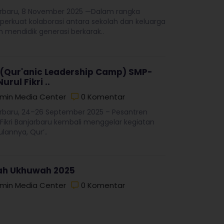
rbaru, 8 November 2025 —Dalam rangka
rkuat kolaborasi antara sekolah dan keluarga
 mendidik generasi berkarak..
 (Qur'anic Leadership Camp) SMP-
urul Fikri ..
min Media Center
0 Komentar
rbaru, 24–26 September 2025 – Pesantren
 Fikri Banjarbaru kembali menggelar kegiatan
lannya, Qur’..
lah Ukhuwah 2025
min Media Center
0 Komentar