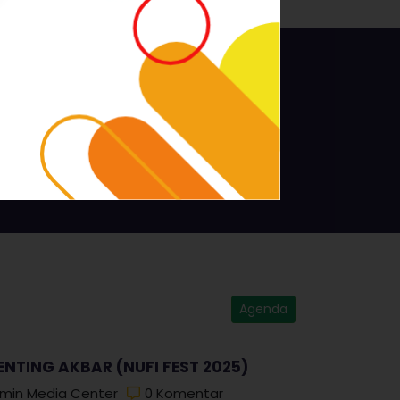
6
File Download
Agenda
ENTING AKBAR (NUFI FEST 2025)
min Media Center
0 Komentar