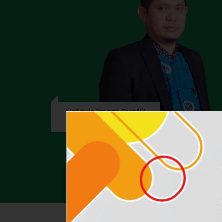
Ustadz Imam Syafi'i
Ketua Yayasan