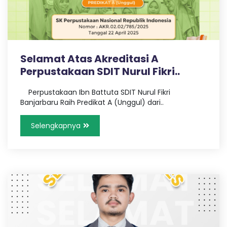
u
r
i
Selamat Atas Akreditasi A
B
Perpustakaan SDIT Nurul Fikri..
Perpustakaan Ibn Battuta SDIT Nurul Fikri
a
Banjarbaru Raih Predikat A (Unggul) dari..
n
Selengkapnya
j
a
r