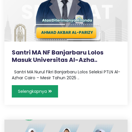
b
a
r
Santri MA NF Banjarbaru Lolos
u
Masuk Universitas Al-Azha..
Santri MA Nurul Fikri Banjarbaru Lolos Seleksi PTLN Al-
Azhar Cairo – Mesir Tahun 2025 ..
Selengkapnya