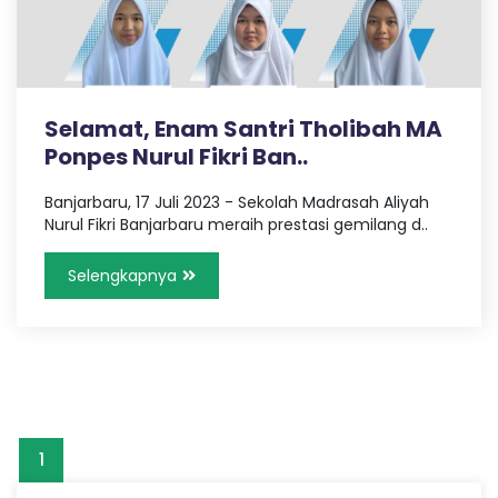
u
r
i
Selamat, Enam Santri Tholibah MA
B
Ponpes Nurul Fikri Ban..
Banjarbaru, 17 Juli 2023 - Sekolah Madrasah Aliyah
a
Nurul Fikri Banjarbaru meraih prestasi gemilang d..
n
Selengkapnya
j
a
r
1