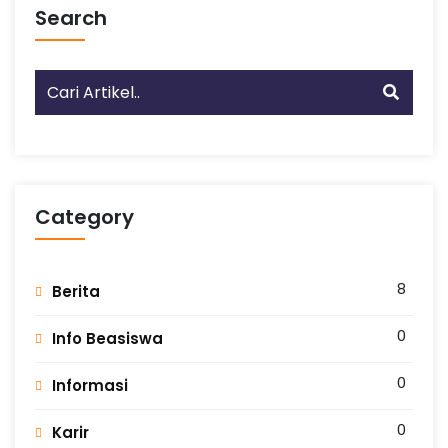
Search
b
a
r
u
Category
8
Berita
0
Info Beasiswa
0
Informasi
0
Karir